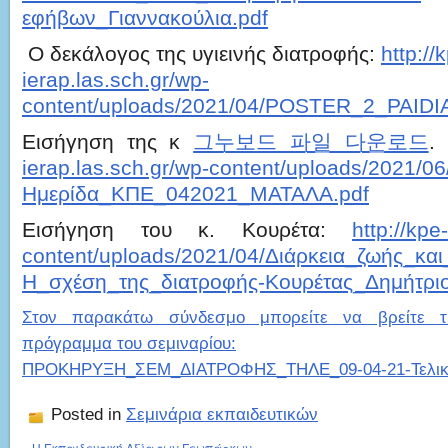
εφήβων_Γιαννακούλια.pdf
Ο δεκάλογος της υγιεινής διατροφής:
http://
ierap.las.sch.gr/wp-
content/uploads/2021/04/POSTER_2_PAIDI
Εισήγηση της κ
그누보드 파일 다운로드
.
ierap.las.sch.gr/wp-content/uploads/2021/06
Ημερίδα_ΚΠΕ_042021_ΜΑΤΑΛΑ.pdf
Εισήγηση του κ. Κουρέτα:
http://kpe
content/uploads/2021/04/Διάρκεια_ζωής_και
Η_σχέση_της_διατροφής-Κουρέτας_Δημήτριο
Στον παρακάτω σύνδεσμο μπορείτε να βρείτε τ
πρόγραμμα του σεμιναρίου:
ΠΡΟΚΗΡΥΞΗ_ΣΕΜ_ΔΙΑΤΡΟΦΗΣ_ΤΗΛΕ_09-04-21-Τελικ
Posted in
Σεμινάρια εκπαιδευτικών
«
Η Εκπαιδευτική Αξία των Γεωπάρκων