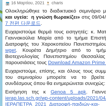
16 Μαρτίου, 2021
charis
Ολοκληρώθηκε το διαδικτυακό σεμινάριο 
και υγεία: η γνώση θωρακίζει»
στις 09/04
7 전편 다운로드
.
Ευχαριστούμε θερμά τους εισηγητές: κ. Ματ
Γιαννακούλια Μαρία από το τμήμα Επιστή
Διατροφής του Χαροκοπείου Πανεπιστημίο
wget
. Κουρέτα Δημήτριο από το τμήμ
Βιοτεχνολογίας Πανεπιστημίου Θεσσαλίας
παρουσιάσεις τους
Download Amazon Prime
Ευχαριστούμε, επίσης, και όλους τους συμμ
του σεμιναρίου μπορείτε να το βρείτ
συνδέσμους όπου θα ενημερώνεται συνεχώς:
Εισήγηση της κ
Genoa 5 apk
. Γιανν
ierap.las.sch.gr/wp-content/uploads/2021/04
ΙΕΡΑΠΕΤΡΑ_2021_Διατροφή-παιδιών-και-