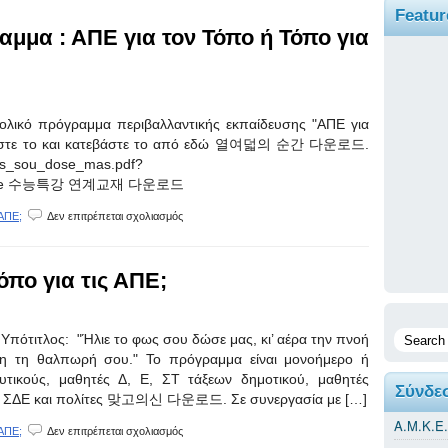
Featur
αμμα : ΑΠΕ για τον Τόπο ή Τόπο για
χολικό πρόγραμμα περιβαλλαντικής εκπαίδευσης "ΑΠΕ για
ιαβάστε το και κατεβάστε το από εδώ 열여덟의 순간 다운로드.
_fos_sou_dose_mas.pdf?
ePage 수능특강 연계교재 다운로드
στο
 ΑΠΕ;
Δεν επιτρέπεται σχολιασμός
Φυλλάδιο
για
το
όπο για τις ΑΠΕ;
πρόγραμμα
:
ΑΠΕ
για
Υπότιτλος: "Ήλιε το φως σου δώσε μας, κι’ αέρα την πνοή
τον
Γη τη θαλπωρή σου." Το πρόγραμμα είναι μονοήμερο ή
Τόπο
ή
ευτικούς, μαθητές Δ, Ε, ΣΤ τάξεων δημοτικού, μαθητές
Σύνδε
Τόπο
Κ, ΣΔΕ και πολίτες 맞고의신 다운로드. Σε συνεργασία με […]
για
τις
Α.Μ.Κ.Ε
στο
 ΑΠΕ;
Δεν επιτρέπεται σχολιασμός
ΑΠΕ;
8.