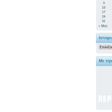
3
10
17
24
31
« Μάι
Ιστορι
Ιστορικ
Με τη