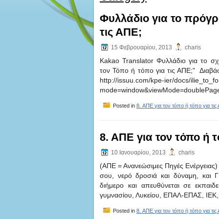
Φυλλάδιο για το πρόγρ
τις ΑΠΕ;
15 Φεβρουαρίου, 2013
charis
Kakao Translator Φυλλάδιο για το σ
τον Τόπο ή τόπο για τις ΑΠΕ;" Δ
http://issuu.com/kpe-ier/docs/ilie_to
mode=window&viewMode=doubl
Posted in
8. ΑΠΕ για τον τόπο ή τόπο για τις
8. ΑΠΕ για τον τόπο ή τ
10 Ιανουαρίου, 2013
charis
(ΑΠΕ = Ανανεώσιμες Πηγές Ενέργειας) 
σου, νερό δροσιά και δύναμη, και 
διήμερο και απευθύνεται σε εκπαιδ
γυμνασίου, Λυκείου, ΕΠΑΛ-ΕΠΑΣ, ΙΕ
Posted in
8. ΑΠΕ για τον τόπο ή τόπο για τις