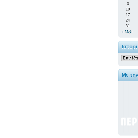
3
10
17
24
31
« Μάι
Ιστορι
Ιστορικ
Με τη