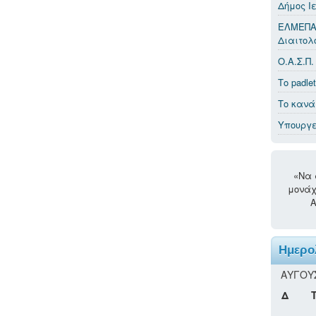
Δήμος Ι
ΕΛΜΕΠΑ
Διαιτολ
Ο.Α.Σ.Π.
Το padle
Το κανά
Υπουργε
«Να 
μονάχ
Α
Ημερο
ΑΎΓΟΥ
Δ