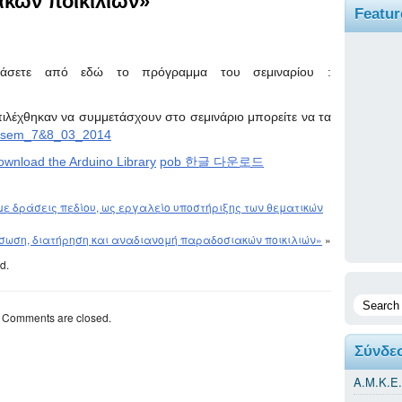
κών ποικιλιών»
Featur
βάσετε από εδώ το πρόγραμμα του σεμιναρίου :
ιλέχθηκαν να συμμετάσχουν στο σεμινάριο μπορείτε να τα
p_sem_7&8_03_2014
ownload the Arduino Library
pob 한글 다운로드
ε δράσεις πεδίου, ως εργαλείο υποστήριξης των θεματικών
άσωση, διατήρηση και αναδιανομή παραδοσιακών ποικιλιών»
»
d.
Comments are closed.
Σύνδε
Α.Μ.Κ.Ε