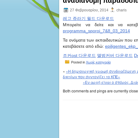
αναδιανομή παραδοσια
27 Φεβρουαρίου, 2014
charis
레고 쥬라기 월드 다운로드
Μπορείτε να δείτε και να κατε
programma_sporoi_7&8_03_2014
Τα ονόματα των εκπαιδευτικών που επ
κατεβάσετε από εδώ:
epiligentes_ek
조커ost 다운로드
앨범커버 다운로드
D
Posted in
Χωρίς κατηγορία
«
«Η δημιουργική γραφή συνδυαζόμενη μ
δικτύων που συντονίζει το ΚΠΕ»
«Εν αρχή είναι ο σπόρος. Δι
Both comments and pings are currently close