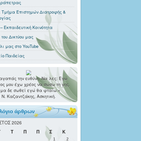
εράπετρας
 Τμήμα Επιστημών Διατροφής &
ογίας
 – Εκπαιδευτική Κοινότητα
t του Δικτύου μας
λι μας στο YouTube
ίο Παιδείας
αγαπάς την ευθύνη. Να λες: Εγώ
ος μου έχω χρέος να σώσω τη γης.
μα δε σωθεί εγώ θα φταίω.»
Ν. Καζαντζάκης, Ασκητική.
λόγιο άρθρων
ΣΤΟΣ 2026
Τ
Τ
Π
Π
Σ
Κ
1
2