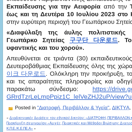
Εκπαίδευσης για την
A
ειφορία
από την
έως και τη Δευτέρα 10 Ιουλίου 2023 στο 
στην ευρύτερη περιοχή του Γεωπάρκου Σητεία
«Διαφύλαξη της άυλης πολιτιστικής 
Γεωπάρκο Σητείας
구구단 다운로드
. Τ
υφαντικής και του χορού».
Απευθύνεται σε τριάντα (30) εκπαιδευτικού
Δευτεροβάθμιας Εκπαίδευσης όλης της χώρ
이크 다운로드
. Ολόκληρη την προκήρυξη, 
και τις απαραίτητες πληροφορίες και οδηγί
παρακάτω σύνδεσμο:
https://drive.
GRrdTzrLeLmpPpiz1C_lelVeZHJ2uP/view?us
Posted in
"Διατροφή, Περιβάλλον & Υγεία"
,
ΔIΚΤYΑ
«
Διαδικτυακές δράσεις του εθνικού δικτύου: «ΔΙΑΤΡΟΦΗ, ΠΕΡΙΒΑΛΛΟΝ κ
Προκήρυξη σεμιναρίου «Αρχές, Πρακτικές και Μέθοδοι Βιώσιμης Διατρ
Κ.Π.Ε./Κ.Ε.ΠΕ.Α»
»