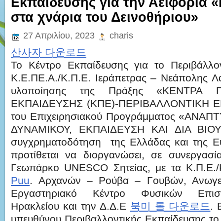
Εκπαίδευσης για την Αειφορία 
στα χνάρια του Δεινοθήριου»
27 Απριλίου, 2023
charis
산사자 다운로드
Το Κέντρο Εκπαίδευσης για το Περιβάλλο
Κ.Ε.ΠΕ.Α./Κ.Π.Ε. Ιεράπετρας – Νεάπολης Λα
υλοποίησης της Πράξης «ΚΕΝΤΡΑ Π
ΕΚΠΑΙΔΕΥΣΗΣ (ΚΠΕ)-ΠΕΡΙΒΑΛΛΟΝΤΙΚΗ Ε
του Επιχειρησιακού Προγράμματος «ΑΝΑ
ΔΥΝΑΜΙΚΟΥ, ΕΚΠΑΙΔΕΥΣΗ ΚΑΙ ΔΙΑ ΒΙΟ
συγχρηματοδότηση της Ελλάδας και της 
προτίθεται να διοργανώσει, σε συνεργασ
Γεωπάρκο UNESCO Σητείας, με τα Κ.Π.Ε.
Puu
. Αρχανών – Ρούβα – Γουβών, Ανωγε
Εργαστηριακό Κέντρο Φυσικών Επιστ
Ηρακλείου και την Δ.Δ.Ε
북미 롤 다운로드
. 
υπευθύνου Περιβαλλοντικής Εκπαίδευσης τ