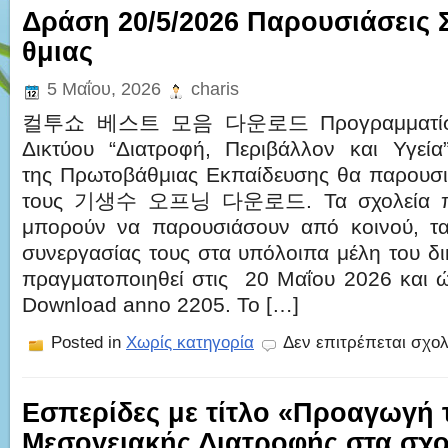
Δράση 20/5/2026 Παρουσιάσεις 
θμιας
5 Μαΐου, 2026
charis
컬투쇼 베스트 모음 다운로드 Προγραμματίστη
Δικτύου “Διατροφή, Περιβάλλον και Υγεί
της Πρωτοβάθμιας Εκπαίδευσης θα παρουσι
τους 기생수 오프닝 다운로드. Τα σχολεία πο
μπορούν να παρουσιάσουν από κοινού, τα
συνεργασίας τους στα υπόλοιπα μέλη του δ
πραγματοποιηθεί στις 20 Μαΐου 2026 και ώ
Download anno 2205. Το […]
Posted in
Χωρίς κατηγορία
Δεν επιτρέπεται σχο
Εσπερίδες με τίτλο «Προαγωγή 
Μεσογειακής Διατροφής στα σχο